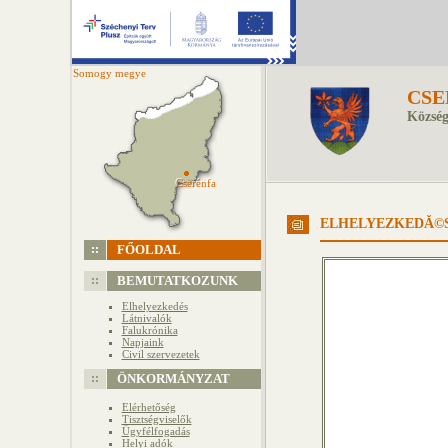
Somogy megye
CSE
Község
Cserénfa
Cserénfa
ELHELYEZKEDĂ©
FŐOLDAL
BEMUTATKOZUNK
Elhelyezkedés
Látnivalók
Falukrónika
Napjaink
Civil szervezetek
ÖNKORMÁNYZAT
Elérhetőség
Tisztségviselők
Ügyfélfogadás
Helyi adók