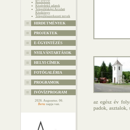
Rendeletek
Közérdekű adatok
Településképi Arculati
Kézikönyv
Településszerkezeti tervek
HIRDETMÉNYEK
PROJEKTEK
E-ÜGYINTÉZÉS
NYILVÁNTARTÁSOK
HELYI CÍMEK
FOTÓGALÉRIA
PROGRAMOK
IVÓVÍZPROGRAM
2026. Augusztus. 06.
az egész év foly
Berta
napja van.
padok, asztalok, 