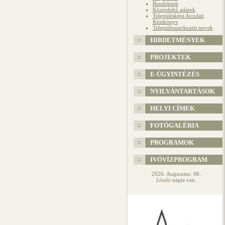
Rendeletek
Közérdekű adatok
Településképi Arculati
Kézikönyv
Településszerkezeti tervek
HIRDETMÉNYEK
PROJEKTEK
E-ÜGYINTÉZÉS
NYILVÁNTARTÁSOK
HELYI CÍMEK
FOTÓGALÉRIA
PROGRAMOK
IVÓVÍZPROGRAM
2026. Augusztus. 08.
László
napja van.