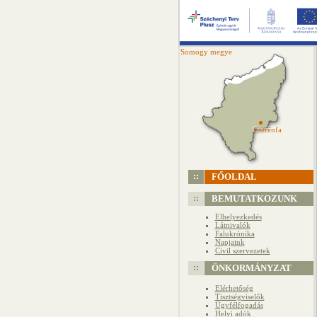
Somogy megye
Cserénfa
Cserénfa
FŐOLDAL
BEMUTATKOZUNK
Elhelyezkedés
Látnivalók
Falukrónika
Napjaink
Civil szervezetek
ÖNKORMÁNYZAT
Elérhetőség
Tisztségviselők
Ügyfélfogadás
Helyi adók