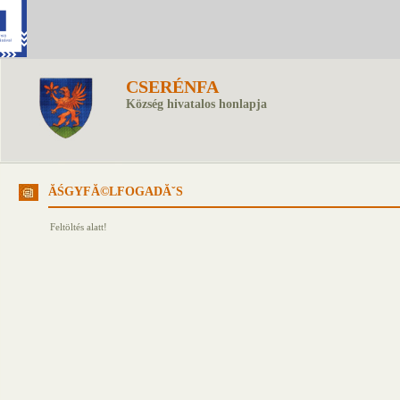
CSERÉNFA
Község hivatalos honlapja
ĂŚGYFĂ©LFOGADĂˇS
Feltöltés alatt!