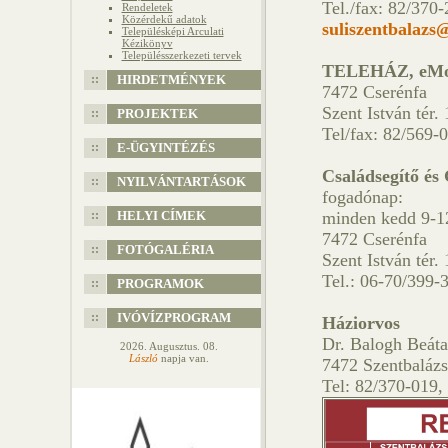
Tel./fax: 82/370
Rendeletek
Közérdekű adatok
suliszentbalazs
Településképi Arculati
Kézikönyv
Településszerkezeti tervek
TELEHÁZ, eM
HIRDETMÉNYEK
7472 Cserénfa
Szent István tér. 
PROJEKTEK
Tel/fax: 82/569-
E-ÜGYINTÉZÉS
Családsegítő és 
NYILVÁNTARTÁSOK
fogadónap:
HELYI CÍMEK
minden kedd 9-1
7472 Cserénfa
FOTÓGALÉRIA
Szent István tér. 
Tel.: 06-70/399-
PROGRAMOK
IVÓVÍZPROGRAM
Háziorvos
Dr. Balogh Beáta
2026. Augusztus. 08.
László
napja van.
7472 Szentbalázs
Tel: 82/370-019,