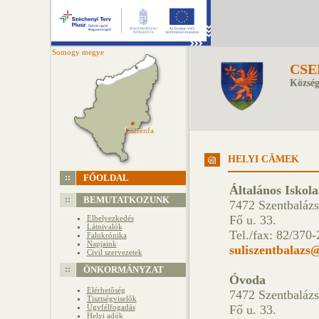
Somogy megye
CSE
Község
Cserénfa
Cserénfa
HELYI CĂ­MEK
FŐOLDAL
Általános Iskola
BEMUTATKOZUNK
7472 Szentbalázs
Fő u. 33.
Elhelyezkedés
Látnivalók
Tel./fax: 82/370
Falukrónika
Napjaink
suliszentbalazs
Civil szervezetek
ÖNKORMÁNYZAT
Óvoda
Elérhetőség
7472 Szentbalázs
Tisztségviselők
Ügyfélfogadás
Fő u. 33.
Helyi adók