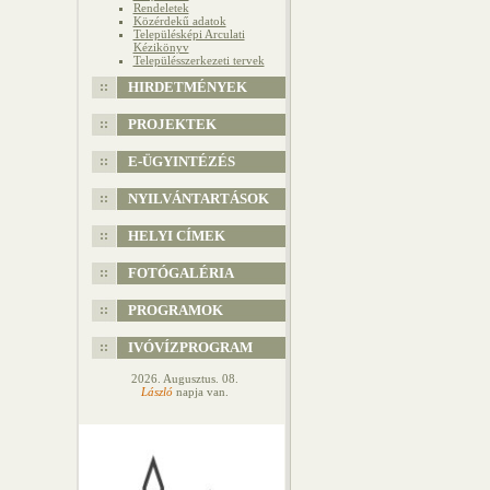
Rendeletek
Közérdekű adatok
Településképi Arculati
Kézikönyv
Településszerkezeti tervek
HIRDETMÉNYEK
PROJEKTEK
E-ÜGYINTÉZÉS
NYILVÁNTARTÁSOK
HELYI CÍMEK
FOTÓGALÉRIA
PROGRAMOK
IVÓVÍZPROGRAM
2026. Augusztus. 08.
László
napja van.