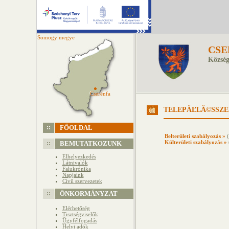
Somogy megye
CSE
Község
Cserénfa
Cserénfa
TELEPĂĽLĂ©SSZE
FŐOLDAL
Belterületi szabályozás »
(
Külterületi szabályozás »
BEMUTATKOZUNK
Elhelyezkedés
Látnivalók
Falukrónika
Napjaink
Civil szervezetek
ÖNKORMÁNYZAT
Elérhetőség
Tisztségviselők
Ügyfélfogadás
Helyi adók